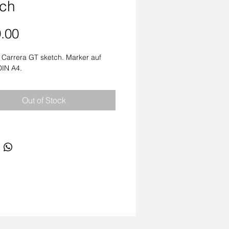
tch
Price
.00
Carrera GT sketch. Marker auf 
DIN A4. 
Out of Stock