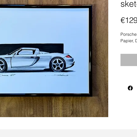
ske
€129
Porsche 
Papier, 